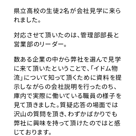
ABOUT
県立高校の生徒2名が会社見学に来ら
事業内容
れました。
SAFETY
対応させて頂いたのは、管理部部長と
営業部のリーダー。
安全対策
数ある企業の中から弊社を選んで見学
FLEET
に来て頂いたということで、「イドム物
流」について知って頂くために資料を提
保有車両
示しながらの会社説明を行ったのち、
庫内で実際に働いている職員の様子を
COMPANY
見て頂きました。質疑応答の場面では
会社概要
沢山の質問を頂き、わずかばかりでも
弊社に興味を持って頂けたのではと感
じております。
NEWS