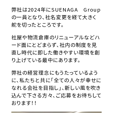
お知らせ
弊社は2024年にSUENAGA Group
の一員となり、社名変更を経て大きく
CONTACT
舵を切ったところです。
お問い合わせ
社屋や物流倉庫のリニューアルなどハ
ード面にとどまらず、社内の制度を見
直し時代に即した働きやすい環境を創
RECRUIT
り上げている最中にあります。
採用情報
弊社の経営理念にもうたっているよう
に、私たちと共に「全ての人々が幸せに
なれる会社を目指し」、新しい風を吹き
込んで下さる方々、ご応募をお待ちして
おります！！