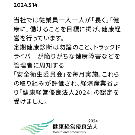
ABOUT
2024.3.14
事業内容
当社では従業員一人一人が「長く」「健
康に」働けることを目標に掲げ、健康経
SAFETY
営を行っています。
定期健康診断は勿論のこと、トラックド
安全対策
ライバーが陥りがちな健康障害などを
管理者に周知する
FLEET
「安全衛生委員会」を毎月実施。これら
保有車両
の取り組みが評価され、経済産業省よ
り「健康経営優良法人2024」の認定を
COMPANY
受けました。
会社概要
NEWS